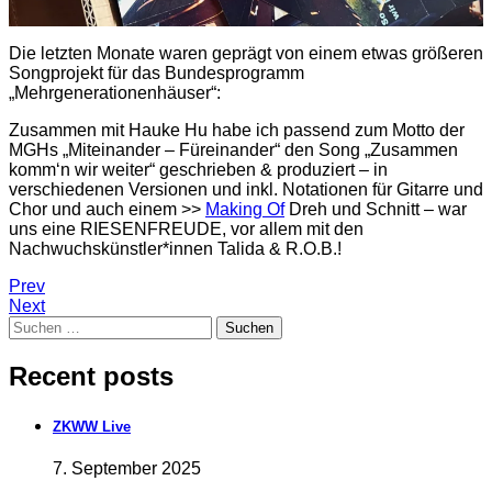
Die letzten Monate waren geprägt von einem etwas größeren
Songprojekt für das Bundesprogramm
„Mehrgenerationenhäuser“:
Zusammen mit Hauke Hu habe ich passend zum Motto der
MGHs „Miteinander – Füreinander“ den Song „Zusammen
komm‘n wir weiter“ geschrieben & produziert – in
verschiedenen Versionen und inkl. Notationen für Gitarre und
Chor und auch einem >>
Making Of
Dreh und Schnitt – war
uns eine RIESENFREUDE, vor allem mit den
Nachwuchskünstler*innen Talida & R.O.B.!
Beitragsnavigation
Post:
Prev
UNSERE
Post:
Next
Suchen
MEERE
ZKWW
nach:
|
Live
Live
Recent posts
in
Concert
ZKWW Live
7. September 2025