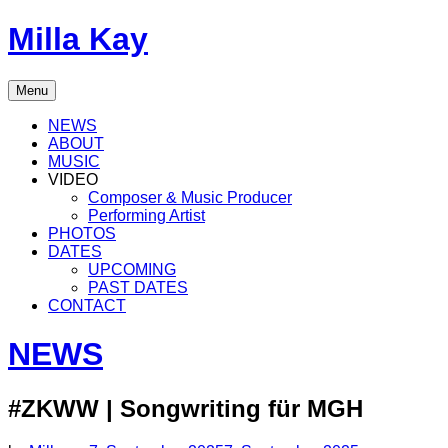
Skip
Milla Kay
to
content
Singer
Menu
|
Songwriter
NEWS
|
ABOUT
Music
MUSIC
Producer
VIDEO
Composer & Music Producer
Performing Artist
PHOTOS
DATES
UPCOMING
PAST DATES
CONTACT
NEWS
#ZKWW | Songwriting für MGH